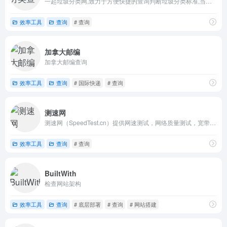
一起垃圾分类网,致力于方便快捷的查询判断垃圾分类标准,当您不知道您当前丢的垃圾是属于什么分类,再此输入垃圾分类名称就行了。
效率工具
查询
# 查询
加拿大邮编
加拿大邮编查询
效率工具
查询
# 国际快递
# 查询
测速网
测速网（SpeedTest.cn）提供网速测试，网络质量测试，宽带测速，Wi-Fi测速，5G测速，IPv6测速，带宽检测，路由器测速，网关测速，宽带提速，宽带升级，网络加速，内网测速，专网测速，视频测试，游戏测速，直播测速，网络诊断，蹭网检测，物联网监测，网站监测，API监测，Ping测试，路由测试等专业服务，拥有国内外大量高性能测试点，覆盖电信，移动，联通，网通，广电，长城宽带，鹏博士等运营商,Wi-Fi 7,Wi-Fi 6,FTTR,全屋Wi-Fi。
效率工具
查询
# 查询
BuiltWith
检查网站架构
效率工具
查询
# 底层部署
# 查询
# 网站搭建