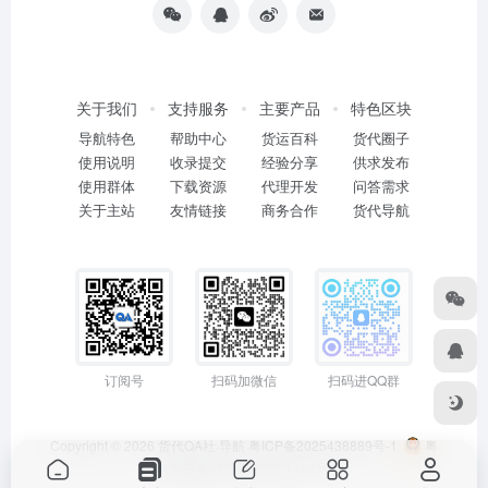
关于我们
支持服务
主要产品
特色区块
导航特色
帮助中心
货运百科
货代圈子
使用说明
收录提交
经验分享
供求发布
使用群体
下载资源
代理开发
问答需求
关于主站
友情链接
商务合作
货代导航
订阅号
扫码加微信
扫码进QQ群
Copyright © 2026
货代QA社·导航
粤ICP备2025438889号-1
粤
公网安备44011402001114号