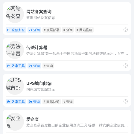
网站备案查询
查询网站备案信息
企信安全
查询
# 底层部署
# 查询
# 网站搭建
劳法计算器
劳法计算器”是一款基于中国劳动法推出的法律智能应用，旨在帮助企业和个人快速、精确地计算与劳动法相关的各项数据。该工具能够根据用户输入的条件，计算包括法定经济补偿金、个人所得税（个税）、年终奖所得税、法定年休假天数、工伤待遇等在内的多种项目，并提供计算依据提示。
效率工具
查询
# 查询
UPS城市邮编
国家城市邮编对应
效率工具
查询
# 国际快递
# 查询
爱企查
爱企查是百度推出的企业信用查询工具,提供一站式的企业信息实时查询,企业相关的工商信息查询,股东查询,主要成员查询,变更记录查询,网站备案查询,对外投资查询,分支机构查询,年报查询,风险警示查询,口碑舆情信息查询,失信人查询；提供全国企业工商登记信息,公司工商注册登记信息信用查询,个人信息查询服务以及企业诉讼查询,商标查询和专利查询