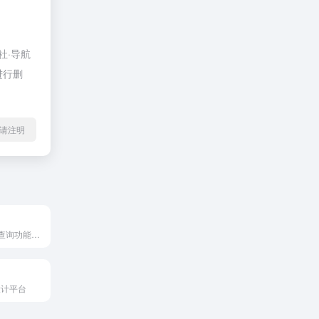
社·导航
进行删
l转载请注明
强大的英汉词典查询功能和丰富的例句搜索
设计平台