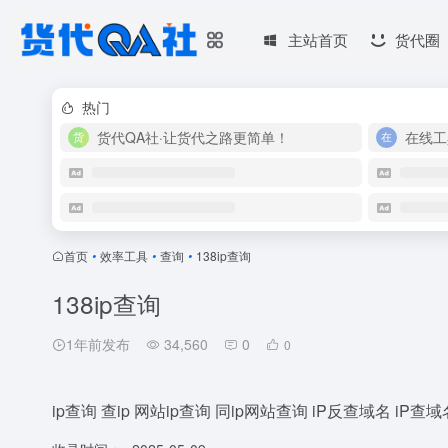
主站首页
货代圈
热门
货代QA社·让货代之路更简单！
在线工
首页
•
效率工具
•
查询
•
138ip查询
138ip查询
1年前发布
34,560
0
0
ip查询 查ip 网站ip查询 同ip网站查询 iP反查域名 iP查域