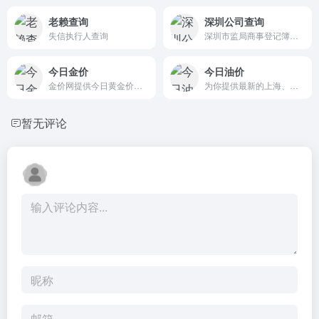
老赖查询
深圳公司查询
失信执行人查询
深圳市监局商事登记簿查询
今日金价
今日油价
金价网提供今日黄金价格查询，今日金价多少一克，各大金店今日黄金回收价格查询，包括今日国内黄金价格，国际金价，各大银行金条今日价格，以及黄金价格走势图等行情。
为你提供最新的上海、北京、深圳等全国各个城市的92号汽油价格，95号汽油价格，98号汽油价格,0号柴油价格等国内汽油价格查询和柴油价格的查询，每天时时更新，为你提供最新的油价调整信息
暂无评论