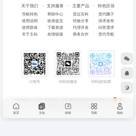
关于我们
支持服务
主要产品
特色区块
导航特色
帮助中心
货运百科
货代圈子
使用说明
收录提交
经验分享
供求发布
使用群体
下载资源
代理开发
问答需求
关于主站
友情链接
商务合作
货代导航
订阅号
扫码加微信
扫码进QQ群
Copyright © 2026
货代QA社·导航
粤ICP备2025438889号-1
粤
公网安备44011402001114号
首页
主站
投稿
导航
我的