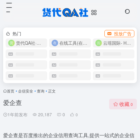
热门
投放广告
货代QA社·让货代之路更简单！
在线工具(在线实用工具200+)
云瑶国际- Harlan-15360639224
首页
•
企信安全
•
查询
•
正文
爱企查
收藏
0
1年前发布
20,187
0
0
爱企查是百度推出的企业信用查询工具,提供一站式的企业信