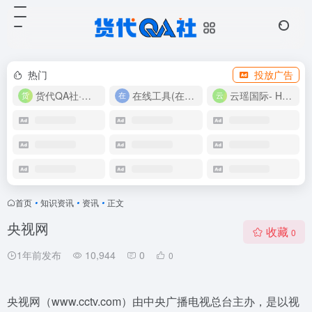
热门
投放广告
货代QA社·让货代之路更简单！
在线工具(在线实用工具200+)
云瑶国际- Harlan-15360639224
首页
•
知识资讯
•
资讯
•
正文
央视网
收藏
0
1年前发布
10,944
0
0
央视网（www.cctv.com）由中央广播电视总台主办，是以视