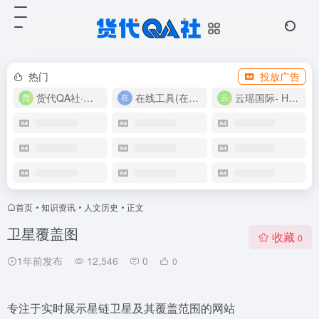
热门
投放广告
货代QA社·让货代之路更简单！
在线工具(在线实用工具200+)
云瑶国际- Harlan-15360639224
首页
•
知识资讯
•
人文历史
•
正文
卫星覆盖图
收藏
0
1年前发布
12,546
0
0
专注于实时展示星链卫星及其覆盖范围的网站