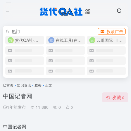
热门
投放广告
货代QA社·让货代之路更简单！
在线工具(在线实用工具200+)
云瑶国际- Harlan-15360639224
首页
•
知识资讯
•
政务
•
正文
中国记者网
收藏
0
1年前发布
11,880
0
0
中国记者网