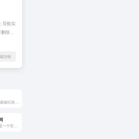
·导航实
行删除，
l转载请注明
中国纪录片网-国家级纪录片新媒体综合性产业运营平台_央视网
网
中国西藏音乐网是一个官方公益性质的综合型网站，旨在为西藏自治区内的文化艺术单位、个人及文化企业提供一个全面和个性化的艺术交流平台。该网站通过全平台推广、排行榜推广、直播推广、专场音乐会推广等多种线上及线下渠道进行作品的推广。