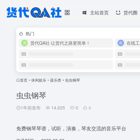
主站首页
货代圈
热门
货代QA社·让货代之路更简单！
在线工
首页
•
休闲娱乐
•
器乐类
•
虫虫钢琴
虫虫钢琴
1年前发布
14,625
0
0
免费钢琴琴谱，试听，演奏，琴友交流的音乐平台