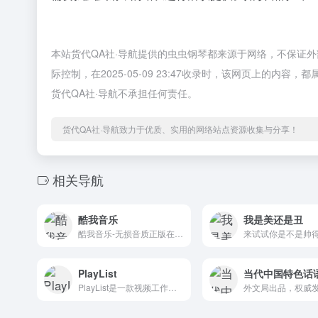
本站货代QA社·导航提供的虫虫钢琴都来源于网络，不保证
际控制，在2025-05-09 23:47收录时，该网页上的
货代QA社·导航不承担任何责任。
货代QA社·导航致力于优质、实用的网络站点资源收集与分享！
相关导航
酷我音乐
我是美还是丑
酷我音乐-无损音质正版在线试听网站，酷我音乐为您提供高品质音乐，无损音乐下载，拥有各类音乐榜单，快捷的新歌速递，完善的主题电台，个性化的歌曲推荐，高品质音乐在线听，好音质，用酷我。
PlayList
PlayList是一款视频工作者素材平台网站。涵盖音乐、音效、视频、AI语音四个种类的内容资源，一站式解决视频工作者的素材需求。海量库存资源，覆盖多数业务场景，每次下载均提供正规授权书，极致性价比，让用户花最少的钱，下载更多资源。