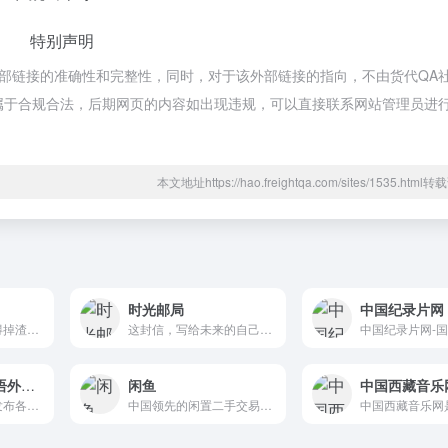
特别声明
外部链接的准确性和完整性，同时，对于该外部链接的指向，不由货代QA社
内容，都属于合规合法，后期网页的内容如出现违规，可以直接联系网站管理员进
本文地址https://hao.freightqa.com/sites/1535.htm
时光邮局
中国纪录片网
来试试你是不是帅得掉渣，还是美得惊动宇宙
这封信，写给未来的自己，问问当初的梦想是否还在坚持；这封信，写给未来的爱人，让他/她看到你十年不变的爱恋。
当代中国特色话语外译传播平台
闲鱼
中国西藏音乐
外文局出品，权威发布各种重要概念、热点词汇的官方译法
中国领先的闲置二手交易平台