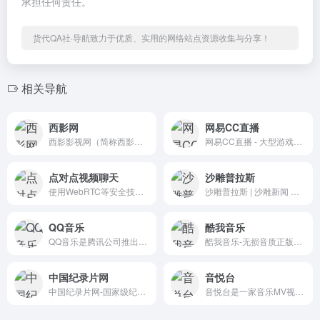
承担任何责任。
货代QA社·导航致力于优质、实用的网络站点资源收集与分享！
相关导航
西影网
网易CC直播
西影影视网（简称西影网）是具有国家广电总局颁发的信息网络传播视听节目许可证，由西部电影集团主办，面向全球弘扬中国影视文化的网络视听平台。西影网是以影视专业为方向，以传统文化为内核，网站内容包含60年西影历史底蕴的大量珍贵影像资料，以及具有市场化版权运营的电影、电视剧、文化、纪录片、原创、榜样、体育、旅游、教育、音乐、圈子等方向。
网易CC直播 - 大型游戏娱乐直播平台
点对点视频聊天
沙雕普拉斯
使用WebRTC等安全技术直接连接参与者
沙雕普拉斯 | 沙雕新闻 我们不生产段子，我们只是沙雕新闻的搬运工
QQ音乐
酷我音乐
QQ音乐是腾讯公司推出的一款网络音乐服务产品，海量音乐在线试听、新歌热歌在线首发、歌词翻译、手机铃声下载、高品质无损音乐试听、海量无损曲库、正版音乐下载、空间背景音乐设置、MV观看等，是互联网音乐播放和下载的优选。
酷我音乐-无损音质正版在线试听网站，酷我音乐为您提供高品质音乐，无损音乐下载，拥有各类音乐榜单，快捷的新歌速递，完善的主题电台，个性化的歌曲推荐，高品质音乐在线听，好音质，用酷我。
中国纪录片网
音悦台
中国纪录片网-国家级纪录片新媒体综合性产业运营平台_央视网
音悦台是一家音乐MV视频分享网站，主要提供音乐视频的免费在线观看服务，包括音乐MV、现场版、舞蹈版、演唱会等各类音乐视频素材。