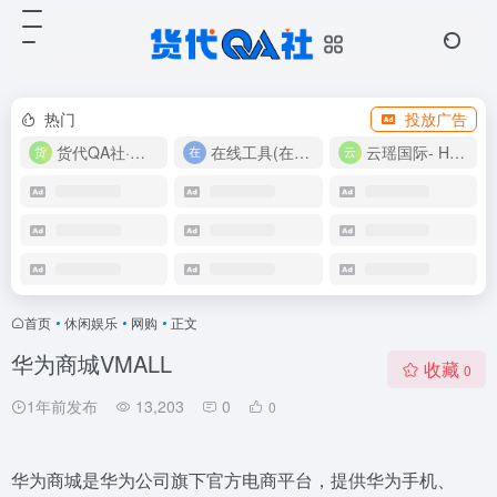
热门
投放广告
货代QA社·让货代之路更简单！
在线工具(在线实用工具200+)
云瑶国际- Harlan-15360639224
首页
•
休闲娱乐
•
网购
•
正文
华为商城VMALL
收藏
0
1年前发布
13,203
0
0
华为商城是华为公司旗下官方电商平台，提供华为手机、