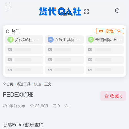
热门
投放广告
货代QA社·让货代之路更简单！
在线工具(在线实用工具200+)
云瑶国际- Harlan-15360639224
首页
•
货运工具
•
快递
•
正文
FEDEX航班
收藏
0
1年前发布
25,605
0
0
香港Fedex航班查询