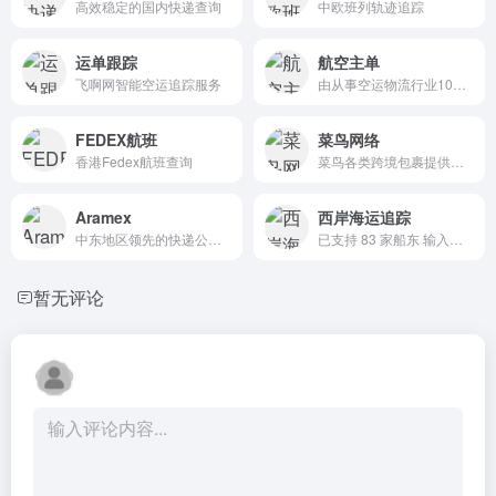
高效稳定的国内快递查询
中欧班列轨迹追踪
运单跟踪
航空主单
飞啊网智能空运追踪服务
由从事空运物流行业10余年的Chris创办
FEDEX航班
菜鸟网络
香港Fedex航班查询
菜鸟各类跨境包裹提供完备的全球物流追踪
Aramex
西岸海运追踪
中东地区领先的快递公司，擅长新兴市场物流服务
已支持 83 家船东 输入提单号、订舱号或柜号后系统会自动匹配对应的船公司,可以不用手动选择船公司,直接点击查询
暂无评论