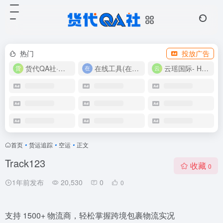
热门
投放广告
货代QA社·让货代之路更简单！
在线工具(在线实用工具200+)
云瑶国际- Harlan-15360639224
首页
•
货运追踪
•
空运
•
正文
Track123
收藏
0
1年前发布
20,530
0
0
支持 1500+ 物流商，轻松掌握跨境包裹物流实况