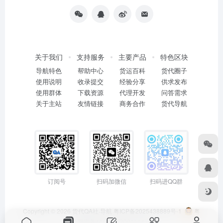
关于我们
支持服务
主要产品
特色区块
导航特色
帮助中心
货运百科
货代圈子
使用说明
收录提交
经验分享
供求发布
使用群体
下载资源
代理开发
问答需求
关于主站
友情链接
商务合作
货代导航
订阅号
扫码加微信
扫码进QQ群
Copyright © 2026
货代QA社·导航
粤ICP备2025438889号-1
粤
公网安备44011402001114号