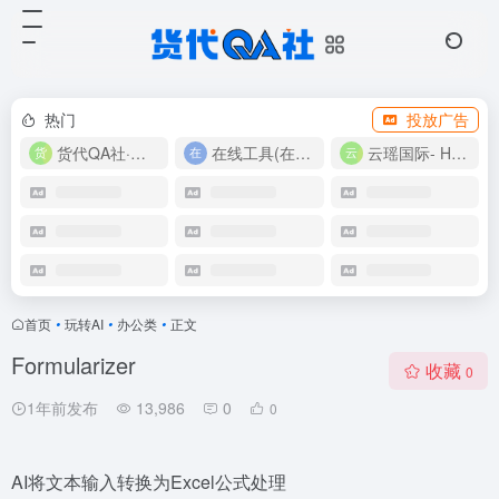
热门
投放广告
货代QA社·让货代之路更简单！
在线工具(在线实用工具200+)
云瑶国际- Harlan-15360639224
首页
•
玩转AI
•
办公类
•
正文
Formularizer
收藏
0
1年前发布
13,986
0
0
AI将文本输入转换为Excel公式处理