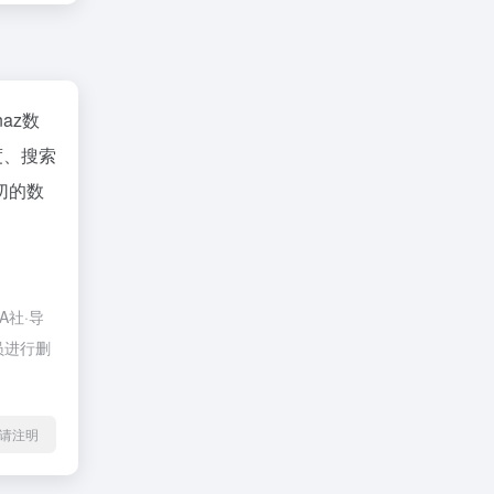
naz数
度、搜索
切的数
A社·导
员进行删
l转载请注明