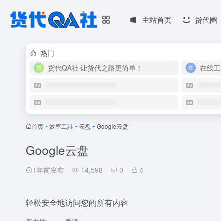
主站首页
货代圈
热门
货代QA社·让货代之路更简单！
在线工
首页
•
效率工具
•
云盘
•
Google云盘
Google云盘
1年前发布
14,598
0
0
轻松安全地访问您的所有内容