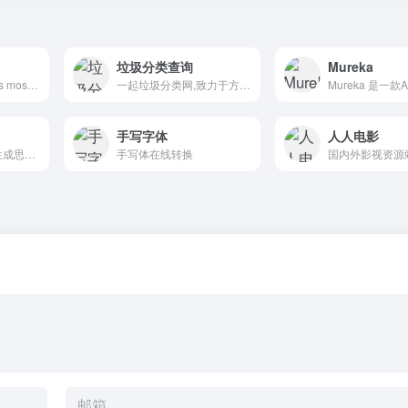
垃圾分类查询
Mureka
Discover the world's most beautiful places at every opened tab.
一起垃圾分类网,致力于方便快捷的查询判断垃圾分类标准,当您不知道您当前丢的垃圾是属于什么分类,再此输入垃圾分类名称就行了。
手写字体
人人电影
专业在线作图工具生成思维导图流程图
手写体在线转换
国内外影视资源