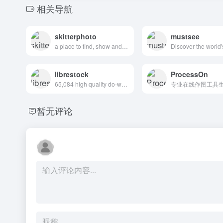
相关导航
skitterphoto
mustsee
a place to find, show and share public domain photos
librestock
ProcessOn
65,084 high quality do-what-ever-you-want stock photos
暂无评论