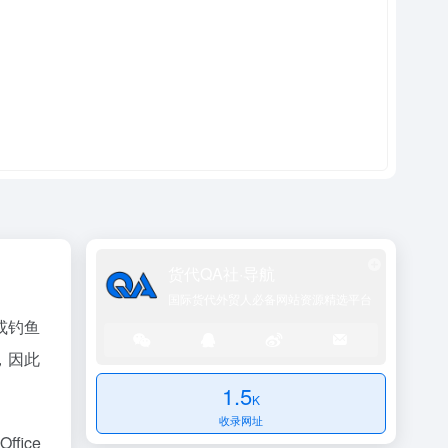
货代QA社·导航
国际货代外贸人必备网站资源精选平台
或钓鱼
，因此
1.5
K
收录网址
fice