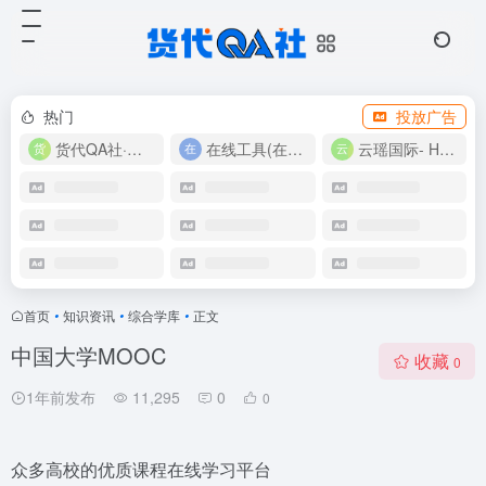
热门
投放广告
货代QA社·让货代之路更简单！
在线工具(在线实用工具200+)
云瑶国际- Harlan-15360639224
首页
•
知识资讯
•
综合学库
•
正文
中国大学MOOC
收藏
0
1年前发布
11,295
0
0
众多高校的优质课程在线学习平台