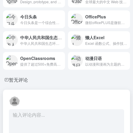
Design, prototype, and gather feedback all in one place with Figma.
全球最大的中文 Web 技术教程。一站式 Web 技术学习宝库
今日头条
OfficePlus
今日头条是一个综合性的信息服务平台，它通过网站和移动应用的形式为用户提供了丰富的内容和服务。今日头条是一个通用信息平台，致力于连接人与信息，让优质丰富的信息得到高效精准的分发，促使信息创造价值。
微软officePLUS是微软官方在线ppt模板、插件网站，提供各类PPT模板、PPT模板免费下载、PPT素材、求职简历PPT、教学课件PPT、营销策划PPT、PPT模板页、PPT关系图、PPT图表
中华人民共和国生态环境部
懒人Excel
中华人民共和国生态环境部（简称生态环境部）是中华人民共和国的政府部门，负责国家的生态与环境保护工作。生态环境部的主要职责包括监督和管理国家的生态与环境，制定和实施相关法律法规，以及开展国际合作和宣传教育等。
Excel 函数公式、操作技巧、数据分析、图表模板、VBA、数据透视表教程
OpenClassrooms
动漫日语
提供了超过500+免费高质量课程以提升你的数字技能
以动漫和漫画为主题的日语学习平台 动漫日语
暂无评论