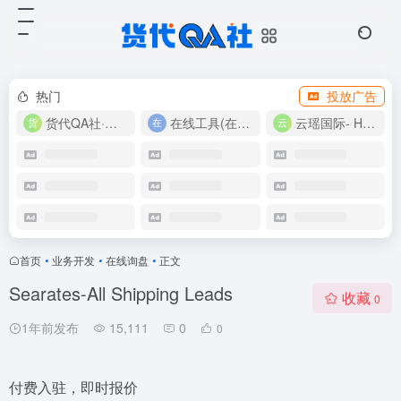
热门
投放广告
货代QA社·让货代之路更简单！
在线工具(在线实用工具200+)
云瑶国际- Harlan-15360639224
首页
•
业务开发
•
在线询盘
•
正文
Searates-All Shipping Leads
收藏
0
1年前发布
15,111
0
0
付费入驻，即时报价