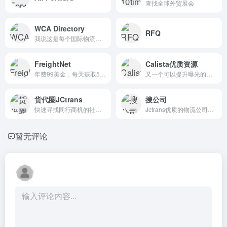
查找全球外贸展会
WCA Directory
RFQ
我说这是每个国际物流从业者都知道的代理开发渠道，大家没意见吧？
FreightNet
Calista优质资源
年费99美金，每天获取5条询盘，同行竞争性比较大
又一个可以提升曝光的平台 趁着没多少同行 赶紧入驻吧
货代圈JCtrans
搜公司
快速寻找同行商机的社群神器
Jctrans优质的物流公司服务商筛选，曝光引流的又一好工具
暂无评论