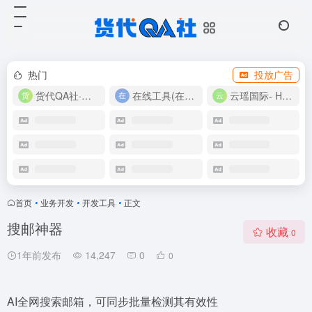
热门
投放广告
货代QA社·让货代之路更简单！
在线工具(在线实用工具200+)
云瑶国际- Harlan-15360639224
首页
•
业务开发
•
开发工具
•
正文
搜邮神器
收藏
0
1年前发布
14,247
0
0
AI全网搜索邮箱，可同步批量检测其有效性