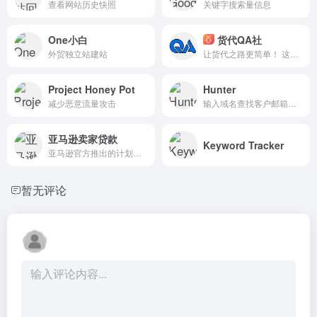
查看网站历史快照
关键字搜索量信息
One小白
货代QA社
外贸独立站建站
让货代之路更简单！ 这是一个深耕货代行业的初心角落，追光者以深度专栏为锹、白皮书为泉，在浮躁江湖中掘出理性绿洲。愿作货代人的精神港湾，静候真正同频的知己。
Project Honey Pot
Hunter
减少恶意流量攻击
输入域名查找客户邮箱电话等联系方式
亚马逊卖家贷款
Keyword Tracker
亚马逊官方推出的计划，为卖家提供多样化贷款实现高效的融资体验
暂无评论