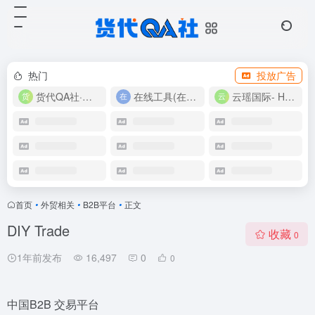
热门
投放广告
货代QA社·让货代之路更简单！
在线工具(在线实用工具200+)
云瑶国际- Harlan-15360639224
首页
•
外贸相关
•
B2B平台
•
正文
DIY Trade
收藏
0
1年前发布
16,497
0
0
中国B2B 交易平台