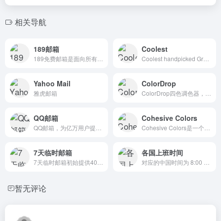
相关导航
189邮箱
Coolest
189免费邮箱是面向所有互联网用户的新型工作和商务邮箱，覆盖Web、Wap、 Pad、iOS、Android等多个终端，满足用户随时随地处理邮件需要。189邮箱提倡“简单”理念，产品功能、体验结合“简单”理念，让用户享受高效工作、轻松生活。
Coolest handpicked Gradient Hues for your next super ⚡ amazing stuff
Yahoo Mail
ColorDrop
雅虎邮箱
ColorDrop四色调色器，网页设计相当简单，提供各种色彩组合，没有太多额外或复杂难懂的功能，实在深得我心
QQ邮箱
Cohesive Colors
QQ邮箱，为亿万用户提供高效稳定便捷的电子邮件服务。你可以在电脑网页、iOS/iPad客户端、及Android客户端上使用它，通过邮件发送3G的超大附件，体验文件中转站、日历、记事本、漂流瓶等特色功能。QQ邮箱，常联系。
Cohesive Colors是一个强大的在线配色生成工具，专为帮助用户创建一致的色彩方案而设计。用户可以选择一些基础颜色，并添加一个覆盖色，该工具会自动生成一组和谐的配色方案，使设...
7天临时邮箱
各国上班时间
7天临时邮箱初始提供40MB
对应的中国时间为 8:00 AM 整
暂无评论