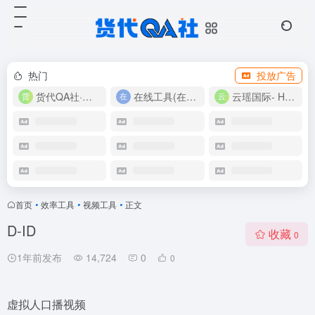
热门
投放广告
货代QA社·让货代之路更简单！
在线工具(在线实用工具200+)
云瑶国际- Harlan-15360639224
首页
•
效率工具
•
视频工具
•
正文
D-ID
收藏
0
1年前发布
14,724
0
0
虚拟人口播视频