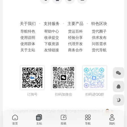
关于我们
支持服务
主要产品
特色区块
导航特色
帮助中心
货运百科
货代圈子
使用说明
收录提交
经验分享
供求发布
使用群体
下载资源
代理开发
问答需求
关于主站
友情链接
商务合作
货代导航
订阅号
扫码加微信
扫码进QQ群
Copyright © 2026
货代QA社·导航
粤ICP备2025438889号-1
粤
公网安备44011402001114号
首页
主站
投稿
导航
我的