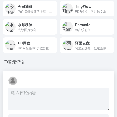
今日油价
TinyWow
为你提供最新的上海、北京、深圳等全国各个城市的92号汽油价格，95号汽油价格，98号汽油价格,0号柴油价格等国内汽油价格查询和柴油价格的查询，每天时时更新，为你提供最新的油价调整信息
PDF转换；图片转文本；图片移除背景；去水印等
水印移除
Remusic
去除图片水印
AI音乐创作
UC网盘
阿里云盘
UC网盘是UC浏览器推出的一款云服务产品，功能包括云存储、智能云同步、极速上传下载、文件分享、共享，通过UC网盘可随时随地使用或管理照片、文档、手机资料；支持PC、iOS。Android。
阿里云盘是一款速度快的个人网盘
暂无评论