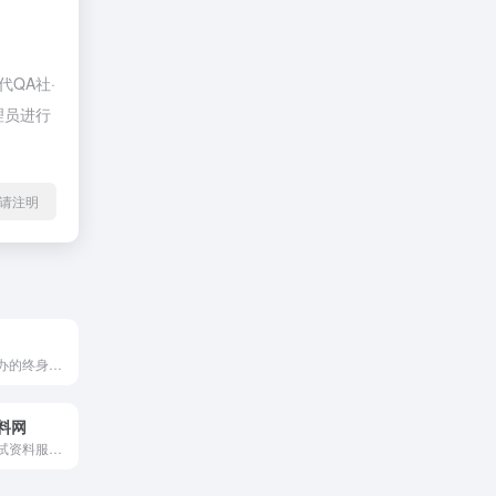
QA社·
理员进行
l转载请注明
国家开放大学主办的终身教育平台
料网
为公务员复习考试资料服务的专业平台