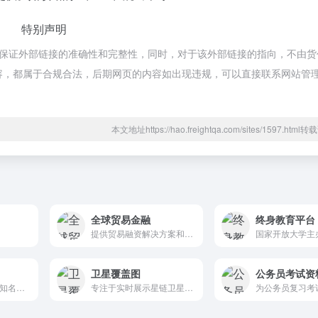
特别声明
不保证外部链接的准确性和完整性，同时，对于该外部链接的指向，不由货代
页上的内容，都属于合规合法，后期网页的内容如出现违规，可以直接联系网站管
本文地址https://hao.freightqa.com/sites/1597.htm
全球贸易金融
终身教育平台
提供贸易融资解决方案和市场信息。
卫星覆盖图
公务员考试资
QZZN公务员论坛是知名公务员考试论坛和公务员论坛，您可以在QZZN获得最新的公务员考试资讯、经验、资料、真题，还可以认识大量公务员朋友、交流公考学习与公务员论坛生活。
专注于实时展示星链卫星及其覆盖范围的网站