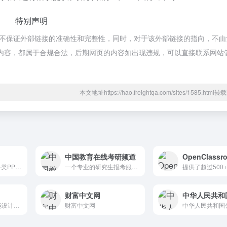
特别声明
，不保证外部链接的准确性和完整性，同时，对于该外部链接的指向，不由
该网页上的内容，都属于合规合法，后期网页的内容如出现违规，可以直接联系网
本文地址https://hao.freightqa.com/sites/1585.htm
中国教育在线考研频道
OpenClassr
爱PPT模板网提供各类PPT模板免费下载，PPT背景图，PPT素材，PPT背景，免费PPT模板下载，PPT图表，精美PPT下载，PPT课件下载，PPT背景图片免费下载
一个专业的研究生报考服务网络平台
财富中文网
中华人民共和
美图秀秀旗下的智能设计在线协作平台
财富中文网