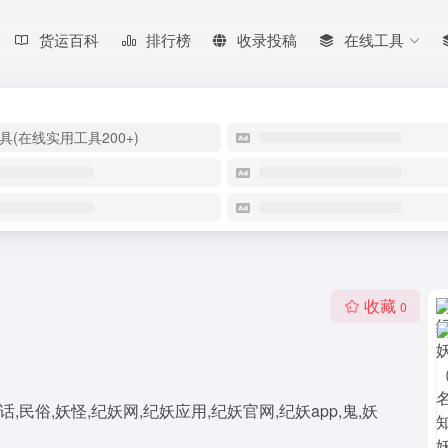
货运百科
排行榜
收录投稿
在线工具
具(在线实用工具200+)
收藏
0
话,民俗,妖怪,纪妖网,纪妖应用,纪妖官网,纪妖app,鬼,妖