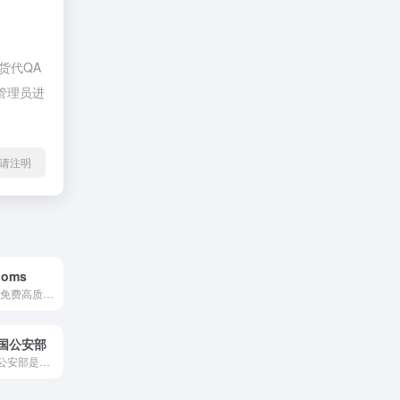
货代QA
站管理员进
l转载请注明
ooms
提供了超过500+免费高质量课程以提升你的数字技能
国公安部
中华人民共和国公安部是国务院的组成部门，负责全国公安工作的最...