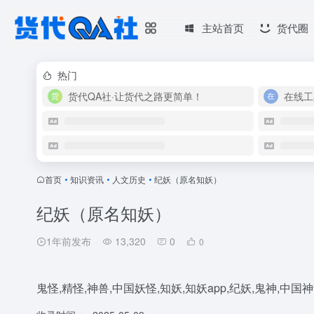
主站首页
货代圈
热门
货代QA社·让货代之路更简单！
在线工
首页
•
知识资讯
•
人文历史
•
纪妖（原名知妖）
纪妖（原名知妖）
1年前发布
13,320
0
0
鬼怪,精怪,神兽,中国妖怪,知妖,知妖app,纪妖,鬼神,中国神