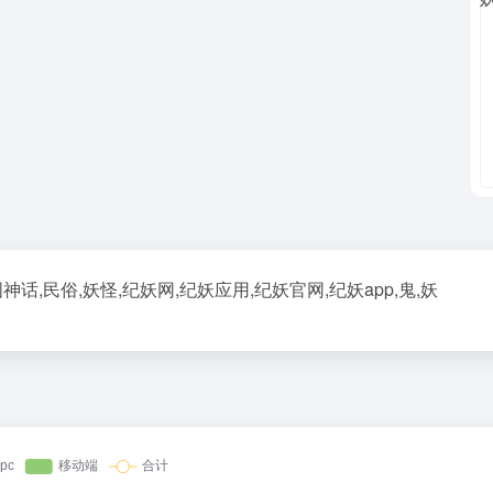
国神话,民俗,妖怪,纪妖网,纪妖应用,纪妖官网,纪妖app,鬼,妖