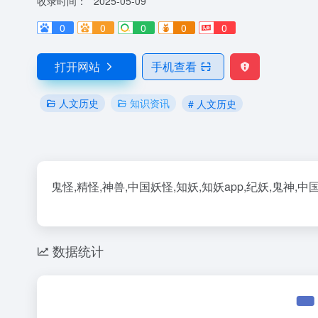
收录时间：
2025-05-09
0
0
0
0
0
打开网站
手机查看
人文历史
知识资讯
# 人文历史
鬼怪,精怪,神兽,中国妖怪,知妖,知妖app,纪妖,鬼神,中
数据统计