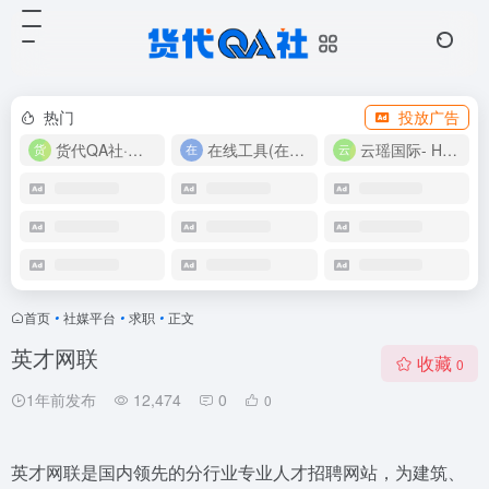
热门
投放广告
货代QA社·让货代之路更简单！
在线工具(在线实用工具200+)
云瑶国际- Harlan-15360639224
首页
•
社媒平台
•
求职
•
正文
英才网联
收藏
0
1年前发布
12,474
0
0
英才网联是国内领先的分行业专业人才招聘网站，为建筑、