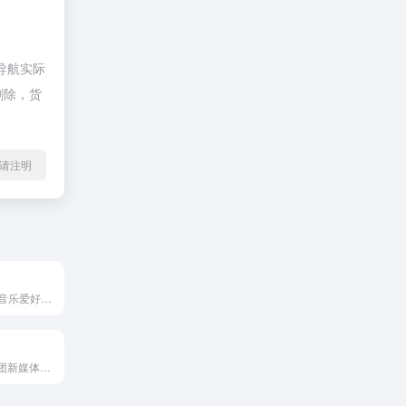
导航实际
删除，货
l转载请注明
HiFiNi 是一个由音乐爱好者维护的分享平台, 旨在解决问题互帮互助, 如果您有需求, 请注册账号并发布信息、详细描述歌曲信息等, 我们会尽力帮您寻找 HiFiNi MUSIC BBS - HiFiNi.COM
浙江广播电视集团新媒体，整合浙江卫视在内的18个广播电视频道的优势资源， 打造“浙江第一视频门户”，为网民提供互联网、通信网、电视网三网融合、无缝衔接的新媒体优质服务。