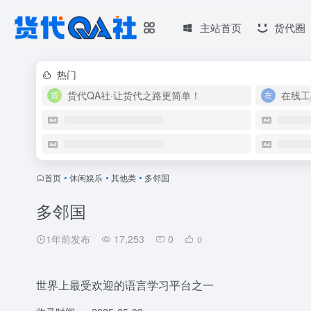
主站首页
货代圈
热门
货代QA社·让货代之路更简单！
在线工
首页
•
休闲娱乐
•
其他类
•
多邻国
多邻国
1年前发布
17,253
0
0
世界上最受欢迎的语言学习平台之一