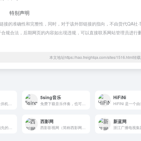
特别声明
部链接的准确性和完整性，同时，对于该外部链接的指向，不由货代QA社·
容，都属于合规合法，后期网页的内容如出现违规，可以直接联系网站管理员进行
本文地址https://hao.freightqa.com/sites/1516.htm
5sing音乐
HiFiNi
去哪儿Qunar.com提供机票,飞机票,特价机票,打折机票的查询预订；99元春秋航空特惠折扣机票，百元南航、海航惊喜特价机票任您挑选,国航、深航1折特价机票和折扣机票一网打尽，更多打折机票尽在Qunar.com。实时提供上百家旅游预订网站机票报价和航空公司直销机票价格，为您找到最实惠的飞机票信息,是你查询特价机票和机票预订的最佳途径。
免费下载音乐伴奏，也可上传伴奏分享
西影网
新蓝网
携程旅行网是中国领先的在线旅行服务公司，向超过9000万会员提供酒店预订、酒店点评及特价酒店查询、机票预订、飞机票查询、时刻表、票价查询、航班查询、度假预订、商旅管理、为您的出行提供全方位旅行服务。
西影影视网（简称西影网）是具有国家广电总局颁发的信息网络传播视听节目许可证，由西部电影集团主办，面向全球弘扬中国影视文化的网络视听平台。西影网是以影视专业为方向，以传统文化为内核，网站内容包含60年西影历史底蕴的大量珍贵影像资料，以及具有市场化版权运营的电影、电视剧、文化、纪录片、原创、榜样、体育、旅游、教育、音乐、圈子等方向。