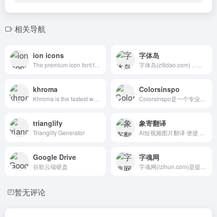
相关导航
ion icons
字体岛
The premium icon font for Ionic Framework
字体岛(zitidao.com)，提供中文字体免费下载、英文字体免费下载、字体转换器，领先的免费字体下载网站！
khroma
Colorsinspo
Khroma is the fastest way to discover, search, and save color combos you'll want to use.
Colorsinspo是一个专业的配色方案网站，它为用户提供了丰富而实用的色彩资源和工具。提供了上千款精心设计的色彩搭配方案，涵盖各种设计场景
trianglify
象寄翻译
Trianglify Generator
AI短视频图片翻译 便捷的图片/短视频精修工具
Google Drive
字魂网
谷歌云端硬盘
字魂网(izihun.com)是提供商用字体下载授权,字体定制,免费字体下载,字体授权,中文字体设计,字体大全以及在线字体转换器的字体网站,致力于让所有人用得起正版字体.
暂无评论