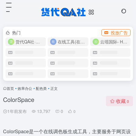
热门
投放广告
货代QA社·让货代之路更简单！
在线工具(在线实用工具200+)
云瑶国际- Harlan-15360639224
首页
•
效率办公
•
配色类
•
正文
ColorSpace
收藏
0
1年前发布
13,797
0
0
ColorSpace是一个在线调色板生成工具，主要服务于网页设