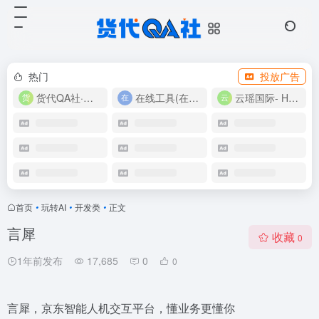
热门
投放广告
货代QA社·让货代之路更简单！
在线工具(在线实用工具200+)
云瑶国际- Harlan-15360639224
首页
•
玩转AI
•
开发类
•
正文
言犀
收藏
0
1年前发布
17,685
0
0
言犀，京东智能人机交互平台，懂业务更懂你