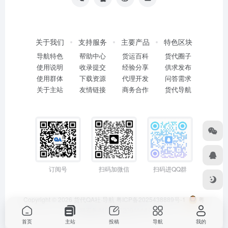
关于我们
支持服务
主要产品
特色区块
导航特色
帮助中心
货运百科
货代圈子
使用说明
收录提交
经验分享
供求发布
使用群体
下载资源
代理开发
问答需求
关于主站
友情链接
商务合作
货代导航
订阅号
扫码加微信
扫码进QQ群
Copyright © 2026
货代QA社·导航
粤ICP备2025438889号-1
粤
公网安备44011402001114号
首页
主站
投稿
导航
我的