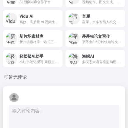
AI 图像内容创作平台
视频创作、图文生成、直播工具等多种场景服务
Vidu AI
言犀
高效、高质量 AI 视频生成服务的平台
言犀，京东智能人机交互平台，懂业务更懂你
新片场素材库
茅茅虫论文写作
新片场素材库一站式正版视觉素材平台.Pond5版权素材中国区代理商,授权内容包含正版音乐素材,正版视频素材及正版图片素材等可商用素材和版权素材,为数千家企业提供版权素材解决方案。
茅茅虫AI5分钟快速论文一站式论文服务平台
轻松鲨AI助手
海螺AI
小红书笔记撰写,周报生成器,简历模板,文章改写,命题作文,AI聊天
多模态大语言模型为用户打造的AI伙伴
暂无评论