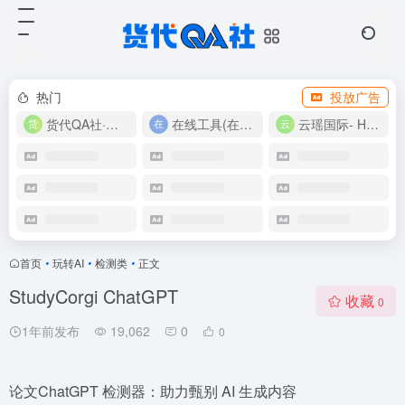
热门
投放广告
货代QA社·让货代之路更简单！
在线工具(在线实用工具200+)
云瑶国际- Harlan-15360639224
首页
•
玩转AI
•
检测类
•
正文
StudyCorgi ChatGPT
收藏
0
1年前发布
19,062
0
0
论文ChatGPT 检测器：助力甄别 AI 生成内容