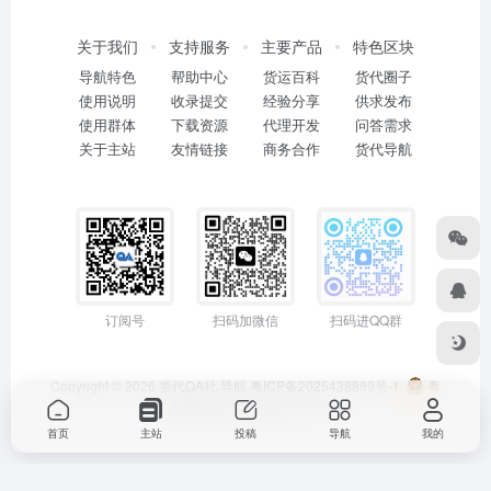
关于我们
支持服务
主要产品
特色区块
导航特色
帮助中心
货运百科
货代圈子
使用说明
收录提交
经验分享
供求发布
使用群体
下载资源
代理开发
问答需求
关于主站
友情链接
商务合作
货代导航
订阅号
扫码加微信
扫码进QQ群
Copyright © 2026
货代QA社·导航
粤ICP备2025438889号-1
粤
公网安备44011402001114号
首页
主站
投稿
导航
我的