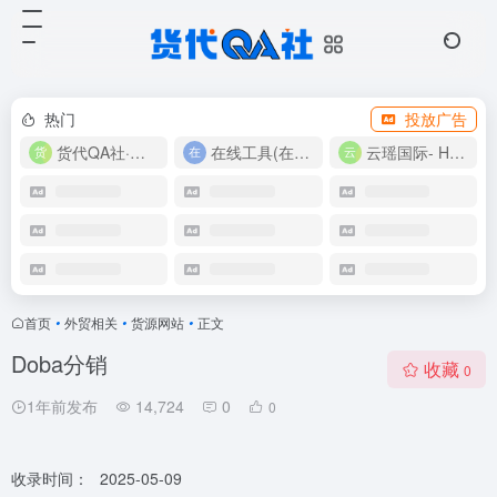
热门
投放广告
货代QA社·让货代之路更简单！
在线工具(在线实用工具200+)
云瑶国际- Harlan-15360639224
首页
•
外贸相关
•
货源网站
•
正文
Doba分销
收藏
0
1年前发布
14,724
0
0
收录时间：
2025-05-09