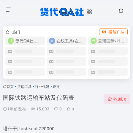
热门
投放广告
货代QA社·让货代之路更简单！
在线工具(在线实用工具200+)
云瑶国际- Harlan-15360639224
首页
•
货运工具
•
行业代码
•
正文
国际铁路运输车站及代码表
收藏
0
1年前发布
15,093
0
0
塔什干|Tashkent|720000