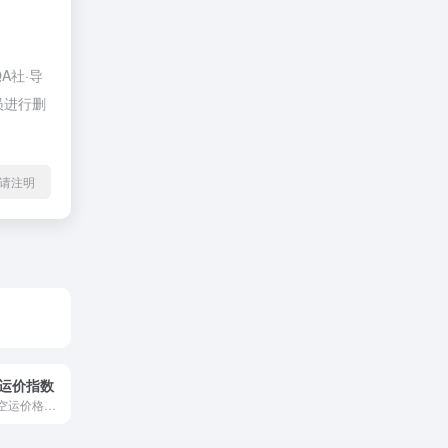
A社·导
员进行删
l转载请注明
空运运价指数
价格暴涨？了解空运价格波动趋势