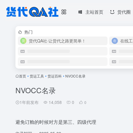
主站首页
货代圈
热门
货代QA社·让货代之路更简单！
在线工
首页
•
货运工具
•
货运百科
•
NVOCC名录
NVOCC名录
1年前发布
14,058
0
0
避免订舱的时候对方是第三、四级代理