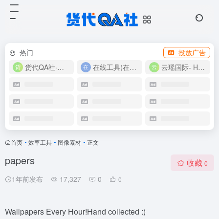
热门
投放广告
货代QA社·让货代之路更简单！
在线工具(在线实用工具200+)
云瑶国际- Harlan-15360639224
首页
•
效率工具
•
图像素材
•
正文
papers
收藏
0
1年前发布
17,327
0
0
Wallpapers Every Hour!Hand collected :)