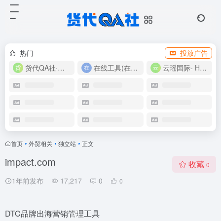
热门
投放广告
货代QA社·让货代之路更简单！
在线工具(在线实用工具200+)
云瑶国际- Harlan-15360639224
首页
•
外贸相关
•
独立站
•
正文
impact.com
收藏
0
1年前发布
17,217
0
0
DTC品牌出海营销管理工具