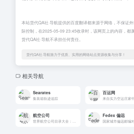
本站货代QA社·导航提供的百度翻译都来源于网络，不保证
际控制，在2025-05-09 23:45收录时，该网页上的
货代QA社·导航不承担任何责任。
货代QA社·导航致力于优质、实用的网络站点资源收集与分享！
相关导航
Searates
百运网
集装箱轨迹追踪
航空公司
Fedex 偏远
世界航空公司目录大全：提供官网、电话，ICAO三字码、IATA二字码查询、介绍，地址和联系方式
国家城市偏远邮编