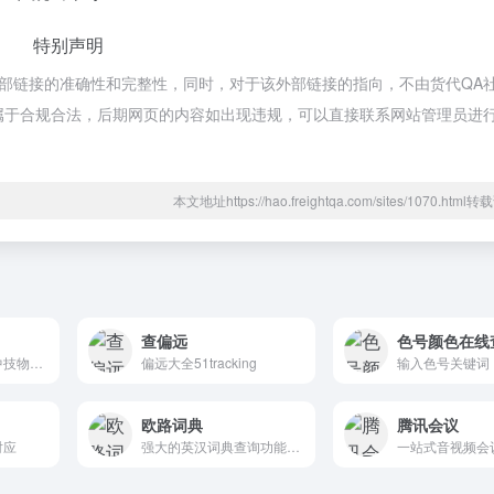
特别声明
外部链接的准确性和完整性，同时，对于该外部链接的指向，不由货代QA社
内容，都属于合规合法，后期网页的内容如出现违规，可以直接联系网站管理员进
本文地址https://hao.freightqa.com/sites/1070.htm
查偏远
色号颜色在线
来自实力空运庄家中技物流的在线运价方案
偏远大全51tracking
欧路词典
腾讯会议
对应
强大的英汉词典查询功能和丰富的例句搜索
一站式音视频会