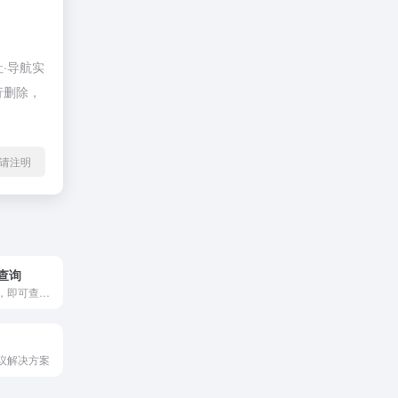
·导航实
行删除，
l转载请注明
查询
输入色号关键词，即可查询国际标准色号！
议解决方案