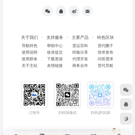
关于我们
支持服务
主要产品
特色区块
导航特色
帮助中心
货运百科
货代圈子
使用说明
收录提交
经验分享
供求发布
使用群体
下载资源
代理开发
问答需求
关于主站
友情链接
商务合作
货代导航
订阅号
扫码加微信
扫码进QQ群
Copyright © 2026
货代QA社·导航
粤ICP备2025438889号-1
粤