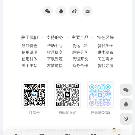
关于我们
支持服务
主要产品
特色区块
导航特色
帮助中心
货运百科
货代圈子
使用说明
收录提交
经验分享
供求发布
使用群体
下载资源
代理开发
问答需求
关于主站
友情链接
商务合作
货代导航
订阅号
扫码加微信
扫码进QQ群
Copyright © 2026
货代QA社·导航
粤ICP备2025438889号-1
粤