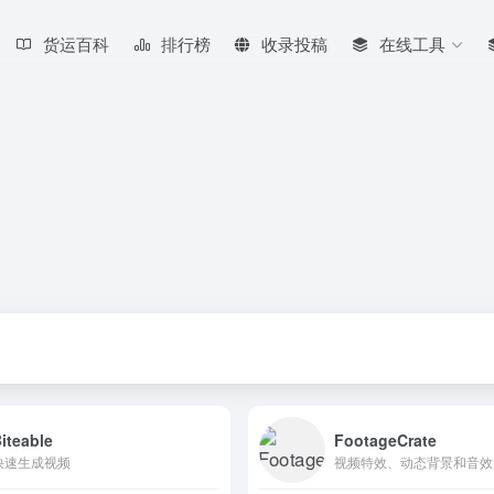
货运百科
排行榜
收录投稿
在线工具
iteable
FootageCrate
快速生成视频
视频特效、动态背景和音效