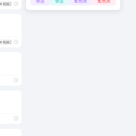
铁运
铁运
配色类
配色类
# 视频工具
# 视频工具