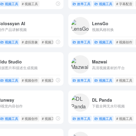
视频工具
# 视频工具
效率工具
视频工具
# 字幕配音
olossyan AI
LensGo
制作产品讲解视频
视频风格转换
视频工具
# 虚拟形象
# 视频工具
效率工具
视频工具
# 视频创作
idu Studio
Mazwai
根据图片和描述生成视频
高清视频素材的平台
视频工具
# 视频创作
# 视频工具
效率工具
视频工具
# 视频工具
Runway
DL Panda
AI视觉内容创作
下载全网无水印视频
视频工具
# 视频创作
# 视频工具
效率工具
视频工具
# 视频工具