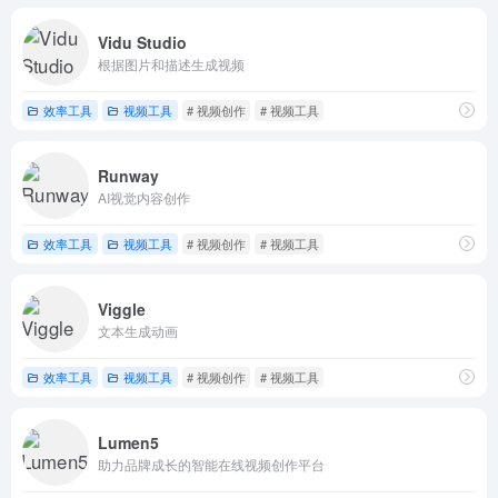
Vidu Studio
根据图片和描述生成视频
效率工具
视频工具
# 视频创作
# 视频工具
Runway
AI视觉内容创作
效率工具
视频工具
# 视频创作
# 视频工具
Viggle
文本生成动画
效率工具
视频工具
# 视频创作
# 视频工具
Lumen5
助力品牌成长的智能在线视频创作平台