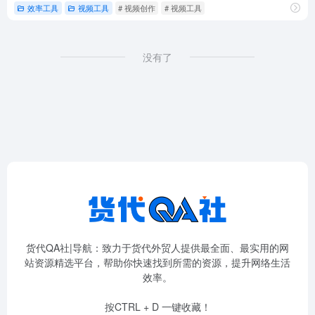
效率工具
视频工具
# 视频创作
# 视频工具
没有了
货代QA社|导航：致力于货代外贸人提供最全面、最实用的网
站资源精选平台，帮助你快速找到所需的资源，提升网络生活
效率。
按CTRL + D 一键收藏！