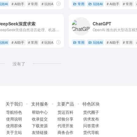
玩转AI
# AI助手
# 常用
# 玩转AI
常用
玩转AI
# AI助手
# 常用
DeepSeek深度求索
ChatGPT
DeepSeek凭借自然语言处理、机器学习与深度学习、大数据分析等核心技术优势，在推理、自然语言理解与生成、图像与视频分析、语音识别与合成、个性化推荐、大数据处理与分析、跨模态学习以及实时交互与响应等
玩转AI
# AI助手
# 常用
# 玩转AI
常用
玩转AI
# AI助手
# 常用
没有了
关于我们
支持服务
主要产品
特色区块
导航特色
帮助中心
货运百科
货代圈子
使用说明
收录提交
经验分享
供求发布
使用群体
下载资源
代理开发
问答需求
关于主站
友情链接
商务合作
货代导航