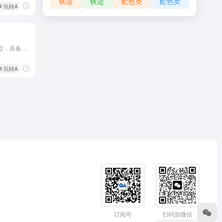
铁运
铁运
配色类
配色类
# 玩转AI
OpenAI 推出的大型语言模型，具备超过 1750 亿参数，擅长文本生成和自然语言理解
# 玩转AI
订阅号
扫码加微信