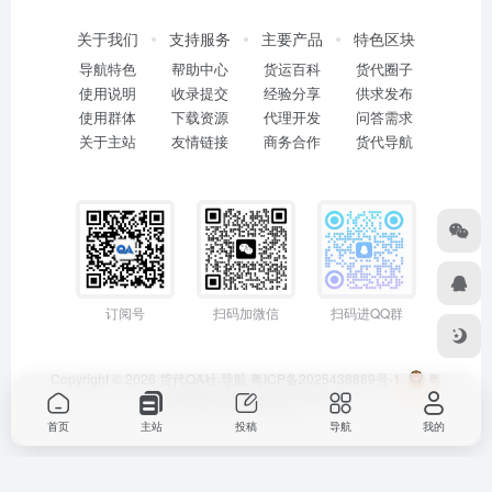
关于我们
支持服务
主要产品
特色区块
导航特色
帮助中心
货运百科
货代圈子
使用说明
收录提交
经验分享
供求发布
使用群体
下载资源
代理开发
问答需求
关于主站
友情链接
商务合作
货代导航
订阅号
扫码加微信
扫码进QQ群
Copyright © 2026
货代QA社·导航
粤ICP备2025438889号-1
粤
公网安备44011402001114号
首页
主站
投稿
导航
我的