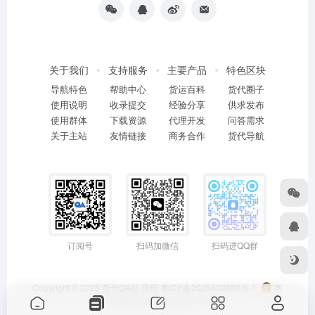
关于我们
支持服务
主要产品
特色区块
导航特色
帮助中心
货运百科
货代圈子
使用说明
收录提交
经验分享
供求发布
使用群体
下载资源
代理开发
问答需求
关于主站
友情链接
商务合作
货代导航
订阅号
扫码加微信
扫码进QQ群
Copyright © 2026
货代QA社·导航
粤ICP备2025438889号-1
粤
公网安备44011402001114号