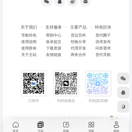
关于我们
支持服务
主要产品
特色区块
导航特色
帮助中心
货运百科
货代圈子
使用说明
收录提交
经验分享
供求发布
使用群体
下载资源
代理开发
问答需求
关于主站
友情链接
商务合作
货代导航
订阅号
扫码加微信
扫码进QQ群
Copyright © 2026
货代QA社·导航
粤ICP备2025438889号-1
粤
公网安备44011402001114号
首页
主站
投稿
导航
我的