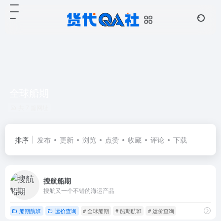
全球船期
共 7 篇网址
排序
发布
更新
浏览
点赞
收藏
评论
下载
搜航船期
搜航又一个不错的海运产品
船期航班
运价查询
# 全球船期
# 船期航班
# 运价查询