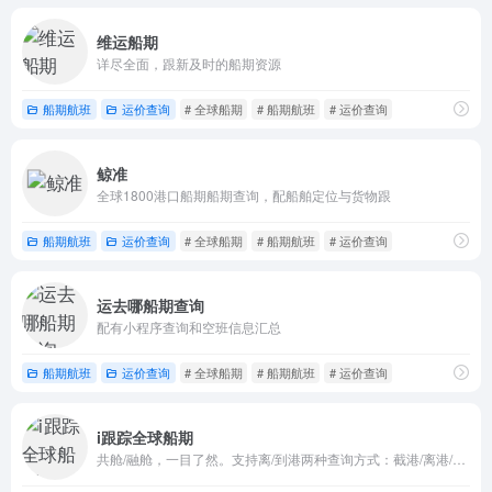
维运船期
详尽全面，跟新及时的船期资源
船期航班
运价查询
# 全球船期
# 船期航班
# 运价查询
鲸准
全球1800港口船期船期查询，配船舶定位与货物跟
船期航班
运价查询
# 全球船期
# 船期航班
# 运价查询
运去哪船期查询
配有小程序查询和空班信息汇总
船期航班
运价查询
# 全球船期
# 船期航班
# 运价查询
i跟踪全球船期
共舱/融舱，一目了然。支持离/到港两种查询方式：截港/离港/到港日期/航程天数一应俱全。中转/直达一眼分辨