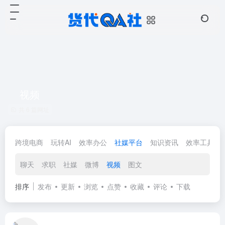
视频
共 6 篇网址
跨境电商
玩转AI
效率办公
社媒平台
知识资讯
效率工具
聊天
求职
社媒
微博
视频
图文
排序
发布
更新
浏览
点赞
收藏
评论
下载