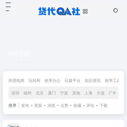
港区导航
共 132 篇网址
跨境电商
玩转AI
效率办公
社媒平台
知识资讯
效率工具
深圳
福州
北京
厦门
宁波
其他
上海
大连
广州
香
排序
发布
更新
浏览
点赞
收藏
评论
下载