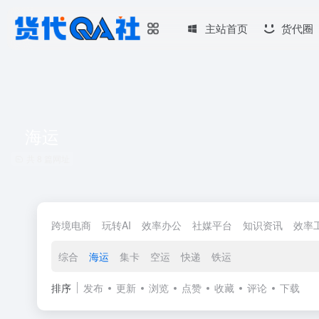
主站首页
货代圈
海运
共 8 篇网址
跨境电商
玩转AI
效率办公
社媒平台
知识资讯
效率
综合
海运
集卡
空运
快递
铁运
排序
发布
更新
浏览
点赞
收藏
评论
下载