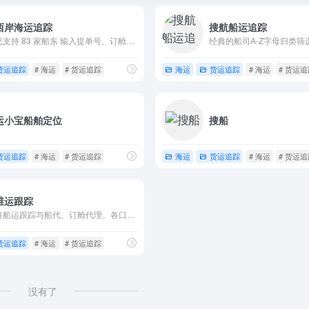
西岸海运追踪
搜航船运追踪
已支持 83 家船东 输入提单号、订舱号或柜号后系统会自动匹配对应的船公司,可以不用手动选择船公司,直接点击查询
经典的船司A-Z字母归类筛
货运追踪
# 海运
# 货运追踪
海运
货运追踪
# 海运
# 货运
运小宝船舶定位
搜船
货运追踪
# 海运
# 货运追踪
海运
货运追踪
# 海运
# 货运
维运跟踪
将船运跟踪与船代、订舱代理、各口岸联系方式结合 就问你喜欢吗？
货运追踪
# 海运
# 货运追踪
没有了