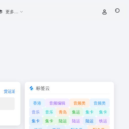
更多…
标签云
货运追踪
圈子社群
海关常用
业务开发
运价查询
香港
音频编辑
音频类
音频类
音乐
音乐
青岛
集运
集卡
集卡
集卡
集卡
陆运
陆运
陆运
铁运