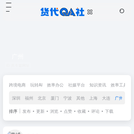
广州
共 6 篇网址
跨境电商
玩转AI
效率办公
社媒平台
知识资讯
效率工具
深圳
福州
北京
厦门
宁波
其他
上海
大连
广州
香
排序
发布
更新
浏览
点赞
收藏
评论
下载