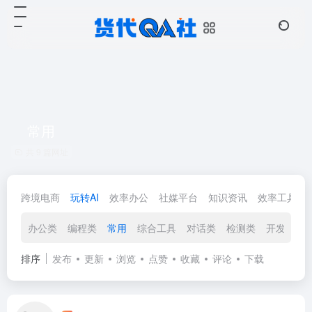
常用
共 9 篇网址
跨境电商
玩转AI
效率办公
社媒平台
知识资讯
效率工具
办公类
编程类
常用
综合工具
对话类
检测类
开发类
排序
发布
更新
浏览
点赞
收藏
评论
下载