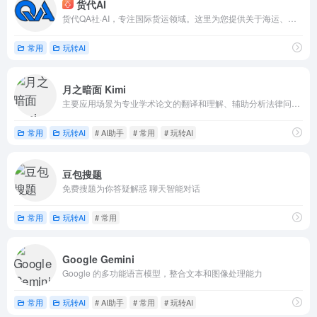
货代AI
货代QA社·AI，专注国际货运领域。这里为您提供关于海运、空运、报关、物流方案的实战经验解答。有问题随时问我，知无不言，助您货通全球。
常用
玩转AI
月之暗面 Kimi
主要应用场景为专业学术论文的翻译和理解、辅助分析法律问题、快速理解API开发文档等，是全球首个支持输入20万汉字的智能助手产品
常用
玩转AI
# AI助手
# 常用
# 玩转AI
豆包搜题
免费搜题为你答疑解惑 聊天智能对话
常用
玩转AI
# 常用
Google Gemini
Google 的多功能语言模型，整合文本和图像处理能力
常用
玩转AI
# AI助手
# 常用
# 玩转AI