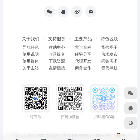
关于我们
支持服务
主要产品
特色区块
导航特色
帮助中心
货运百科
货代圈子
使用说明
收录提交
经验分享
供求发布
使用群体
下载资源
代理开发
问答需求
关于主站
友情链接
商务合作
货代导航
订阅号
扫码加微信
扫码进QQ群
Copyright © 2026
货代QA社·导航
粤ICP备2025438889号-1
粤